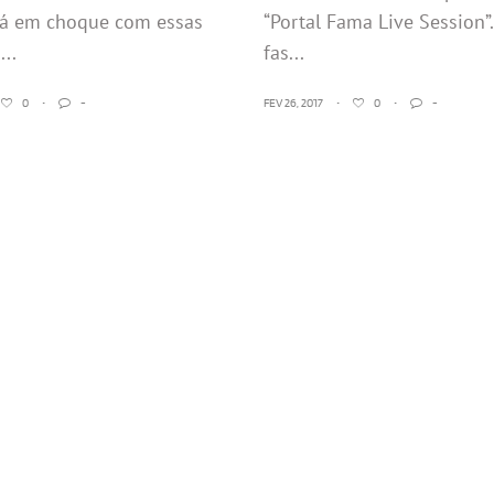
á em choque com essas
“Portal Fama Live Session”
...
fas...
0
•
-
FEV 26, 2017
•
0
•
-