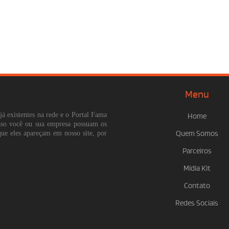
Menu
já existentes na rede e o Portal Fama
Home
Caso você ou sua empresa possuam os
que eles apareçam em nosso site, por
Quem Somos
Parceiros
Mídia Kit
Contato
Redes Sociais