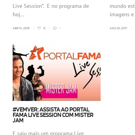
Live Session”. E no programa de
mundo est
hoj...
imagens e 
ABR 14, 2018
•
0
•
-
AGO 20, 2017
•
#VEMVER: ASSISTA AO PORTAL
FAMA LIVE SESSION COM MISTER
JAM
E saiu mais um programa Live