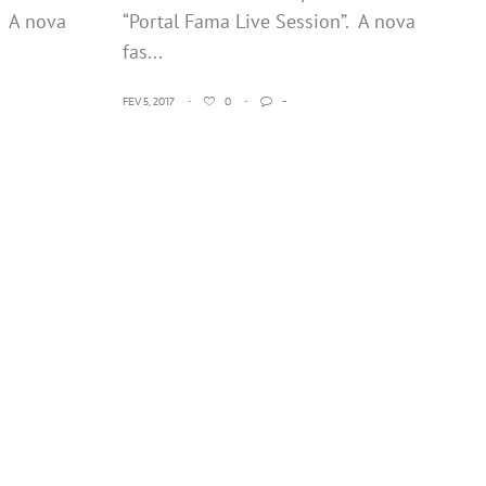
. A nova
“Portal Fama Live Session”. A nova
fas...
FEV 5, 2017
•
0
•
-