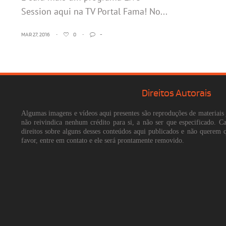
Session aqui na TV Portal Fama! No...
MAR 27, 2016
•
0
•
-
Direitos Autorais
Algumas imagens e vídeos aqui presentes são reproduções de materiais 
não reivindica nenhum crédito para si, a não ser que especificado. 
direitos sobre alguns desses conteúdos aqui publicados e não querem 
favor, entre em contato e ele será prontamente removido.