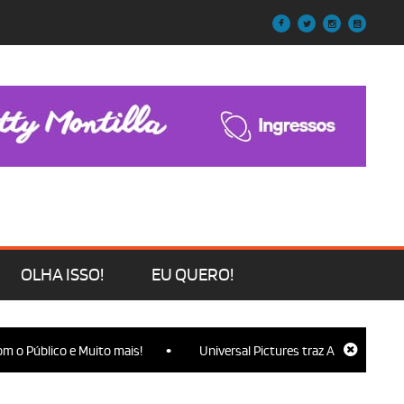
OLHA ISSO!
EU QUERO!
•
 Público e Muito mais!
Universal Pictures traz Ariana Grande, Cyn