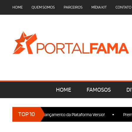
HOME
QUEM SOMOS
PARCEIROS
MÍDIA KIT
CONTATO
HOME
FAMOSOS
DI
•
TOP 10
marcam presença no Lançamento da Plataforma Versio!
Premiere