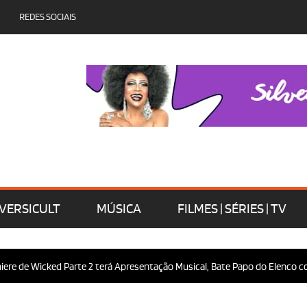
REDES SOCIAIS
VERSICULT
MÚSICA
FILMES | SÉRIES | TV
 de Wicked Parte 2 terá Apresentação Musical, Bate Papo do Elenco com o