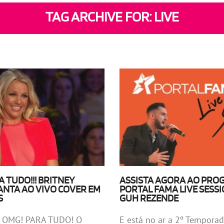
TAG ARCHIVE FOR: LIVE
A TUDO!!! BRITNEY
ASSISTA AGORA AO PR
ANTA AO VIVO COVER EM
PORTAL FAMA LIVE SESS
S
GUH REZENDE
! OMG! PARA TUDO! O
E está no ar a 2º Tempora