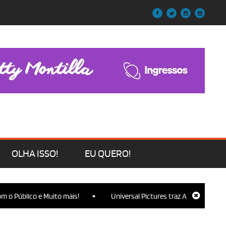
OLHA ISSO!
EU QUERO!
•
o Público e Muito mais!
Universal Pictures traz Ariana Grande, Cy