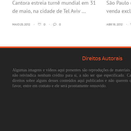
Cantora estreia turnê mundial em 31
São Paulo 
de maio, na cidade de Tel Aviv ...
venda excl
MAIO 25, 2012
•
0
•
0
ABR 16, 2012
•
Direitos Autorais
Algumas imagens e vídeos aqui presentes são reproduções de materiais 
não reivindica nenhum crédito para si, a não ser que especificado. 
direitos sobre alguns desses conteúdos aqui publicados e não querem 
favor, entre em contato e ele será prontamente removido.