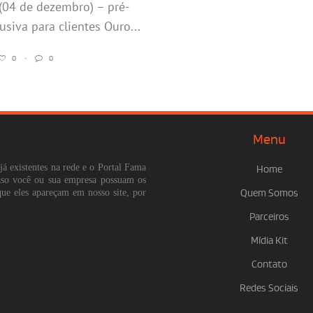
(04 de dezembro) – pré-
usiva para clientes Ouro...
0
•
0
Menu
já existentes na rede e o Portal Fama
Home
Caso você ou sua empresa possuam os
que eles apareçam em nosso site, por
Quem Somos
Parceiros
Mídia Kit
Contato
Redes Sociais