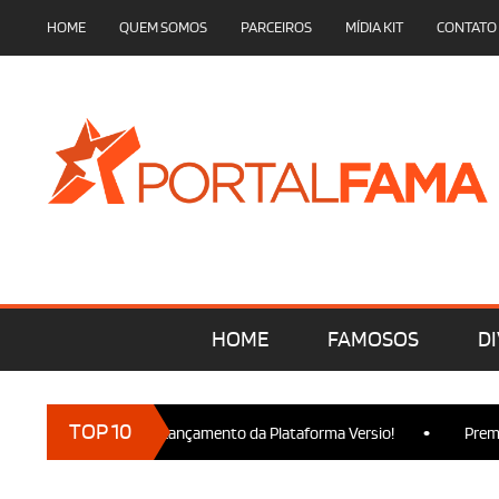
HOME
QUEM SOMOS
PARCEIROS
MÍDIA KIT
CONTATO
HOME
FAMOSOS
DI
•
TOP 10
 marcam presença no Lançamento da Plataforma Versio!
Premier