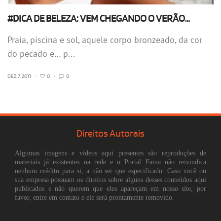
#DICA DE BELEZA: VEM CHEGANDO O VERÃO…
Praia, piscina e sol, aquele corpo bronzeado, da cor
do pecado e… p...
DEZ 7, 2011
•
0
•
0
Direitos Autorais
Algumas imagens e vídeos aqui presentes são reproduções de
materiais já existentes na rede e o Portal Fama não reivindica
nenhum crédito para si, a não ser que especificado. Caso você ou
sua empresa possuam os direitos sobre alguns desses conteúdos aqui
publicados e não querem que eles apareçam em nosso site, por
favor, entre em contato e ele será prontamente removido.