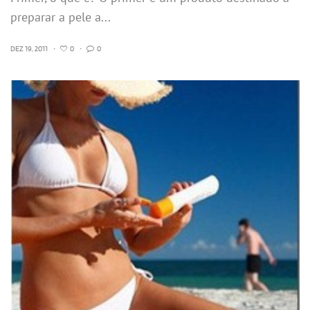
preparar a pele a...
DEZ 19, 2011
•
0
•
0