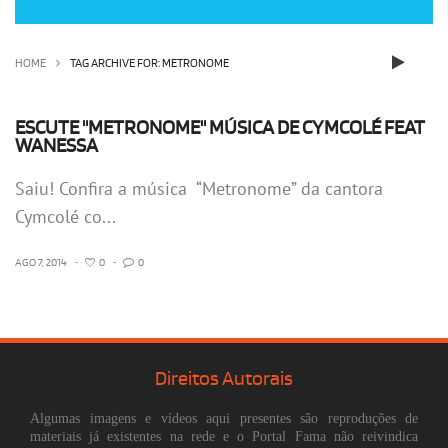
OLHA ISSO!
EU QUERO!
HOME
TAG ARCHIVE FOR: METRONOME
ESCUTE "METRONOME" MÚSICA DE CYMCOLÉ FEAT
WANESSA
Saiu! Confira a música “Metronome” da cantora
Cymcolé co...
AGO 7, 2014
•
0
•
0
Direitos Autorais
Algumas imagens e vídeos aqui presentes são reproduções de
materiais já existentes na rede e o Portal Fama não reivindica