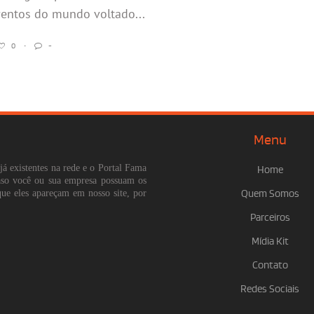
entos do mundo voltado...
0
•
-
Menu
já existentes na rede e o Portal Fama
Home
Caso você ou sua empresa possuam os
que eles apareçam em nosso site, por
Quem Somos
Parceiros
Mídia Kit
Contato
Redes Sociais