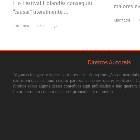
E o Festival Holandês conseguiu
maiores ev
“causar” literalmente ...
ABR 17, 2018
•
JUN 5, 2018
•
0
•
-
Direitos Autorais
Algumas imagens e vídeos aqui presentes são reproduções de materiais 
não reivindica nenhum crédito para si, a não ser que especificado. 
direitos sobre alguns desses conteúdos aqui publicados e não querem 
favor, entre em contato e ele será prontamente removido.