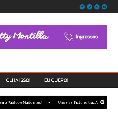
OLHA ISSO!
EU QUERO!
•
o Público e Muito mais!
Universal Pictures traz Ariana Grande, C