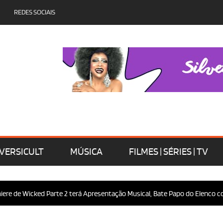
REDES SOCIAIS
VERSICULT
MÚSICA
FILMES | SÉRIES | TV
e de Wicked Parte 2 terá Apresentação Musical, Bate Papo do Elenco com 