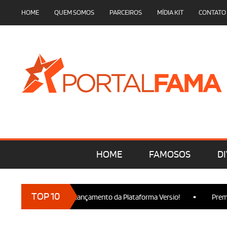
HOME
QUEM SOMOS
PARCEIROS
MÍDIA KIT
CONTATO
HOME
FAMOSOS
DI
•
TOP 10
 marcam presença no Lançamento da Plataforma Versio!
Premier