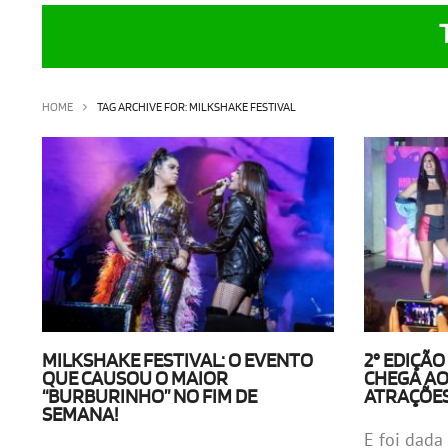
HOME
TAG ARCHIVE FOR: MILKSHAKE FESTIVAL
MILKSHAKE FESTIVAL: O EVENTO
2° EDIÇÃ
QUE CAUSOU O MAIOR
CHEGA AO
“BURBURINHO” NO FIM DE
ATRAÇÕES
SEMANA!
E foi dada