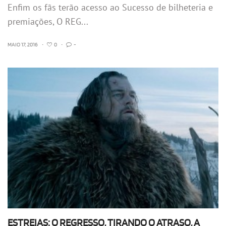
Enfim os fãs terão acesso ao Sucesso de bilheteria e
premiações, O REG...
MAIO 17, 2016
•
0
•
-
ESTREIAS: O REGRESSO, TIRANDO O ATRASO, A