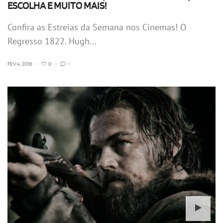
ESCOLHA E MUITO MAIS!
Confira as Estreias da Semana nos Cinemas! O
Regresso 1822. Hugh...
FEV 4, 2016
•
0
•
-