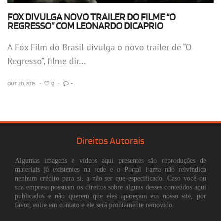
FOX DIVULGA NOVO TRAILER DO FILME “O
REGRESSO” COM LEONARDO DICAPRIO
A Fox Film do Brasil divulga o novo trailer de “O
Regresso”, filme dir...
OUT 20, 2015
•
0
•
-
Direitos Autorais
Algumas imagens e vídeos aqui presentes são reproduções de
materiais já existentes na rede e o Portal Fama não reivindica
nenhum crédito para si, a não ser que especificado. Caso você ou
sua empresa possuam os direitos sobre alguns desses conteúdos aqui
publicados e não querem que eles apareçam em nosso site, por
favor, entre em contato e ele será prontamente removido.