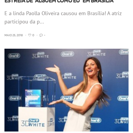
ESTREIA DE “ALGUÉM COMO EU” EM BRASÍLIA
E a linda Paolla Oliveira causou em Brasília! A atriz
participou da p...
MAIO 25, 2018
•
0
•
-