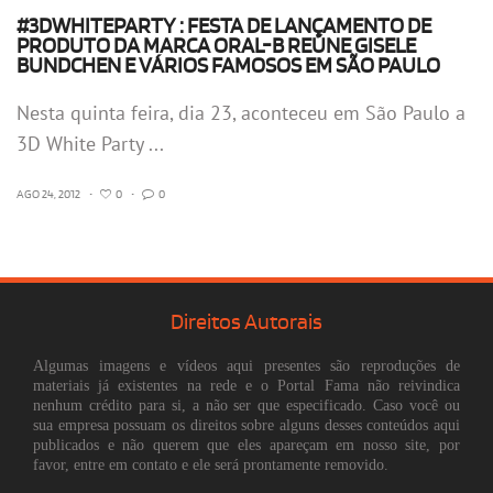
#3DWHITEPARTY : FESTA DE LANÇAMENTO DE
PRODUTO DA MARCA ORAL-B REÚNE GISELE
BUNDCHEN E VÁRIOS FAMOSOS EM SÃO PAULO
Nesta quinta feira, dia 23, aconteceu em São Paulo a
3D White Party ...
AGO 24, 2012
•
0
•
0
Direitos Autorais
Algumas imagens e vídeos aqui presentes são reproduções de
materiais já existentes na rede e o Portal Fama não reivindica
nenhum crédito para si, a não ser que especificado. Caso você ou
sua empresa possuam os direitos sobre alguns desses conteúdos aqui
publicados e não querem que eles apareçam em nosso site, por
favor, entre em contato e ele será prontamente removido.