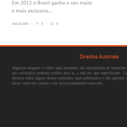
Em 2012 o Brasil ganha o seu maior
e mais exclusivo...
AGO 20, 2012
•
0
•
0
Direitos Autorais
Algumas imagens e vídeos aqui presentes são reproduções de materiais 
não reivindica nenhum crédito para si, a não ser que especificado. 
direitos sobre alguns desses conteúdos aqui publicados e não querem 
favor, entre em contato e ele será prontamente removido.