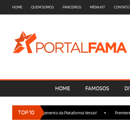
HOME
QUEM SOMOS
PARCEIROS
MÍDIA KIT
CONTATO
HOME
FAMOSOS
DI
•
TOP 10
rcam presença no Lançamento da Plataforma Versio!
Premiere d