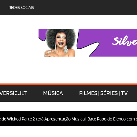
REDES SOCIAIS
VERSICULT
MÚSICA
FILMES | SÉRIES | TV
e Wicked Parte 2 terá Apresentação Musical, Bate Papo do Elenco com o P