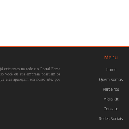
Menu
já existentes na rede e o Portal Fama
Home
Caso você ou sua empresa possuam os
que eles apareçam em nosso site, por
Quem Somos
Parceiros
Mídia Kit
Contato
Redes Sociais