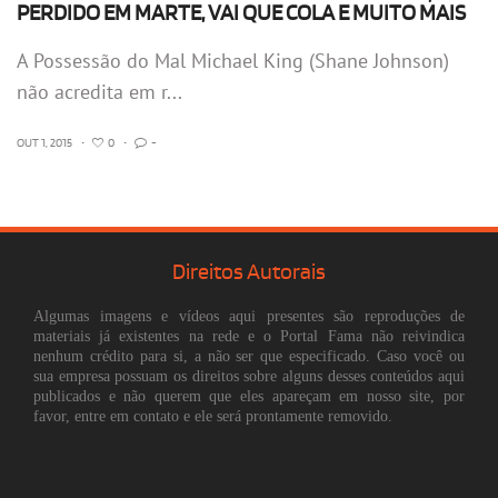
PERDIDO EM MARTE, VAI QUE COLA E MUITO MAIS
A Possessão do Mal Michael King (Shane Johnson)
não acredita em r...
OUT 1, 2015
•
0
•
-
Direitos Autorais
Algumas imagens e vídeos aqui presentes são reproduções de
materiais já existentes na rede e o Portal Fama não reivindica
nenhum crédito para si, a não ser que especificado. Caso você ou
sua empresa possuam os direitos sobre alguns desses conteúdos aqui
publicados e não querem que eles apareçam em nosso site, por
favor, entre em contato e ele será prontamente removido.