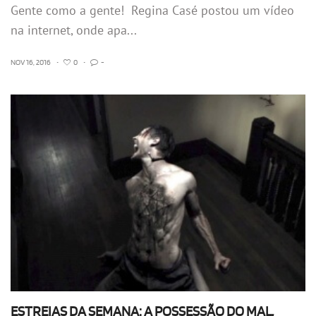
Gente como a gente! Regina Casé postou um vídeo
na internet, onde apa...
NOV 16, 2016
•
0
•
-
ESTREIAS DA SEMANA: A POSSESSÃO DO MAL,