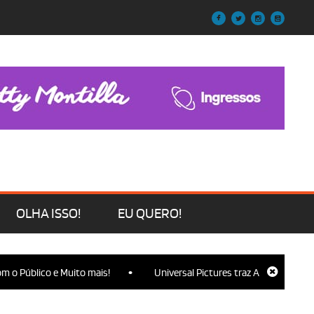
OLHA ISSO!
EU QUERO!
•
o Público e Muito mais!
Universal Pictures traz Ariana Grande, C