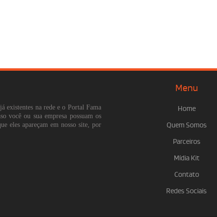
Menu
já existentes na rede e o Portal Fama
Home
Caso você ou sua empresa possuam os
que eles apareçam em nosso site, por
Quem Somos
Parceiros
Mídia Kit
Contato
Redes Sociais