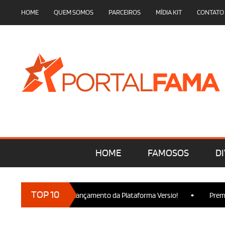
HOME
QUEM SOMOS
PARCEIROS
MÍDIA KIT
CONTATO
HOME
FAMOSOS
DI
•
TOP 10
 marcam presença no Lançamento da Plataforma Versio!
Premier