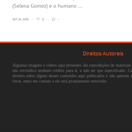
(Selena Gomez) e o humano ...
SET 24, 2015
•
0
•
-
Direitos Autorais
Algumas imagens e vídeos aqui presentes são reproduções de materiais 
não reivindica nenhum crédito para si, a não ser que especificado. 
direitos sobre alguns desses conteúdos aqui publicados e não querem 
favor, entre em contato e ele será prontamente removido.