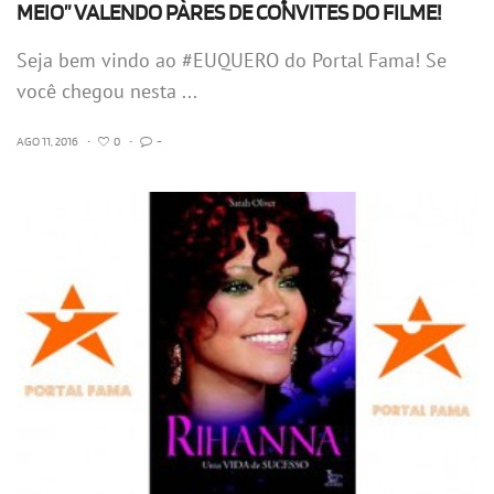
MEIO” VALENDO PARES DE CONVITES DO FILME!
Seja bem vindo ao #EUQUERO do Portal Fama! Se
você chegou nesta ...
AGO 11, 2016
•
0
•
-