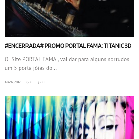
#ENCERRADA# PROMO PORTAL FAMA: TITANIC 3D
O Site PORTAL FAMA , vai dar para alguns sortudos
um 5 porta jóias do...
ABR 6, 2012
•
0
•
0