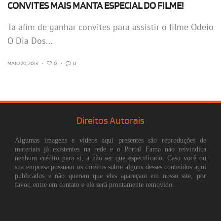
CONVITES MAIS MANTA ESPECIAL DO FILME!
Ta afim de ganhar convites para assistir o filme Odeio
O Dia Dos...
MAIO 20, 2013
•
0
•
0
Direitos Autorais
Algumas imagens e vídeos aqui presentes são reproduções de
materiais já existentes na rede e o Portal Fama não reivindica
nenhum crédito para si, a não ser que especificado. Caso você ou
sua empresa possuam os direitos sobre alguns desses conteúdos aqui
publicados e não querem que eles apareçam em nosso site, por
favor, entre em contato e ele será prontamente removido.