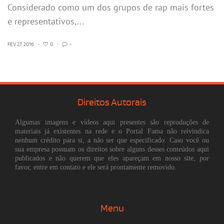
Considerado como um dos grupos de rap mais fortes
e representativos,...
FEV 27, 2016
•
0
•
-
Direitos Autorais
Algumas imagens e vídeos aqui presentes são reproduções de
materiais já existentes na rede e o Portal Fama não reivindica
nenhum crédito para si, a não ser que especificado. Caso você ou
sua empresa possuam os direitos sobre alguns desses conteúdos aqui
publicados e não querem que eles apareçam em nosso site, por
favor, entre em contato e ele será prontamente removido.
Menu