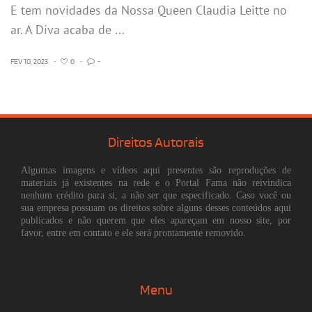
E tem novidades da Nossa Queen Claudia Leitte no
ar. A Diva acaba de ...
FEV 10, 2023
•
0
•
-
Direitos Autorais
Algumas imagens e vídeos aqui presentes são reproduções de
materiais já existentes na rede e o Portal Fama não reivindica
nenhum crédito para si, a não ser que especificado. Caso você ou
sua empresa possuam os direitos sobre alguns desses conteúdos aqui
publicados e não querem que eles apareçam em nosso site, por
favor, entre em contato e ele será prontamente removido.
Menu