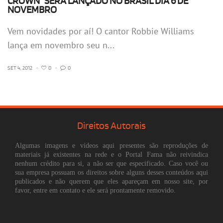
CROWN" SERÁ LANÇADO NO BRASIL DIA 6 DE
NOVEMBRO
Vem novidades por aí! O cantor Robbie Williams
lança em novembro seu n...
SET 4, 2012
•
0
•
0
Direitos Autorais
Algumas imagens e vídeos aqui presentes são reproduções de
materiais já existentes na rede e o Portal Fama não reivindica
nenhum crédito para si, a não ser que especificado. Caso você ou
sua empresa possuam os direitos sobre alguns desses conteúdos aqui
publicados e não querem que eles apareçam em nosso site, por
favor, entre em contato e ele será prontamente removido.