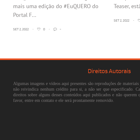
mais uma edição do #EuQUERO do
Teaser, est
Portal F...
SET 2, 2022
•
SET 2, 2022
•
0
•
-
Direitos Autorais
Algumas imagens e vídeos aqui presentes são reproduções de materiais 
não reivindica nenhum crédito para si, a não ser que especificado. 
direitos sobre alguns desses conteúdos aqui publicados e não querem 
favor, entre em contato e ele será prontamente removido.