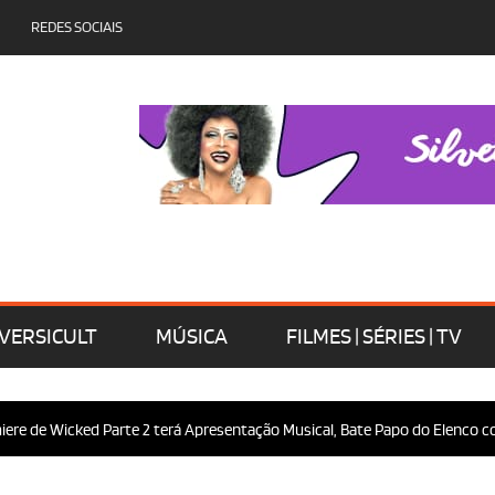
REDES SOCIAIS
VERSICULT
MÚSICA
FILMES | SÉRIES | TV
e de Wicked Parte 2 terá Apresentação Musical, Bate Papo do Elenco com 