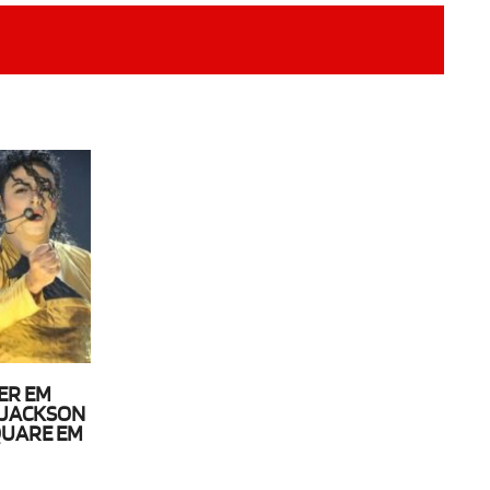
ER EM
 JACKSON
QUARE EM