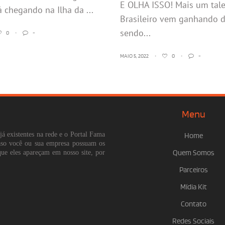
E OLHA ISSO! Mais um tal
á chegando na Ilha da ...
Brasileiro vem ganhando 
sendo...
0
•
-
MAIO 5, 2022
•
0
•
-
Menu
já existentes na rede e o Portal Fama
Home
Caso você ou sua empresa possuam os
que eles apareçam em nosso site, por
Quem Somos
Parceiros
Mídia Kit
Contato
Redes Sociais