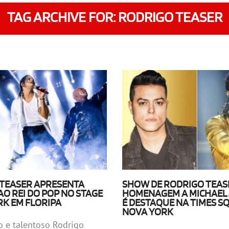
TAG ARCHIVE FOR: RODRIGO TEASER
TEASER APRESENTA
SHOW DE RODRIGO TEAS
AO REI DO POP NO STAGE
HOMENAGEM A MICHAEL
RK EM FLORIPA
É DESTAQUE NA TIMES S
NOVA YORK
o e talentoso Rodrigo