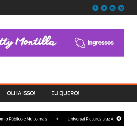
OLHA ISSO!
EU QUERO!
•
o Público e Muito mais!
Universal Pictures traz Ariana Grande, C