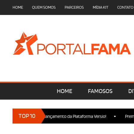
HOME
QUEM SOMOS
PARCEIROS
MÍDIA KIT
CONTATO
HOME
FAMOSOS
DI
•
TOP 10
 marcam presença no Lançamento da Plataforma Versio!
Premier