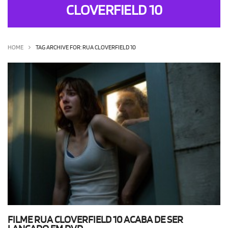
CLOVERFIELD 10
OLHA ISSO!
EU QUERO!
HOME
TAG ARCHIVE FOR: RUA CLOVERFIELD 10
FILME RUA CLOVERFIELD 10 ACABA DE SER