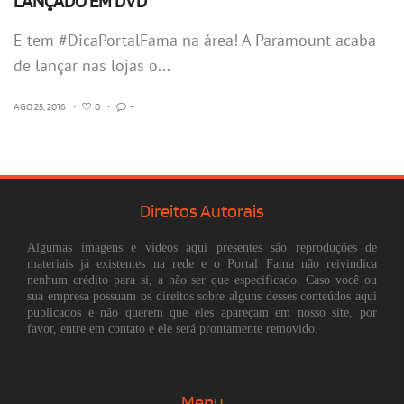
LANÇADO EM DVD
E tem #DicaPortalFama na área! A Paramount acaba
de lançar nas lojas o...
AGO 25, 2016
•
0
•
-
Direitos Autorais
Algumas imagens e vídeos aqui presentes são reproduções de
materiais já existentes na rede e o Portal Fama não reivindica
nenhum crédito para si, a não ser que especificado. Caso você ou
sua empresa possuam os direitos sobre alguns desses conteúdos aqui
publicados e não querem que eles apareçam em nosso site, por
favor, entre em contato e ele será prontamente removido.
Menu