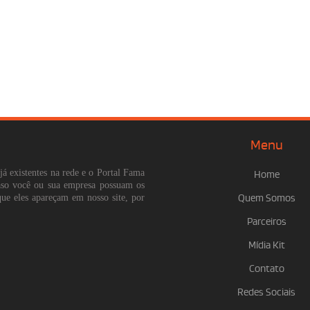
Menu
já existentes na rede e o Portal Fama
Home
Caso você ou sua empresa possuam os
que eles apareçam em nosso site, por
Quem Somos
Parceiros
Mídia Kit
Contato
Redes Sociais