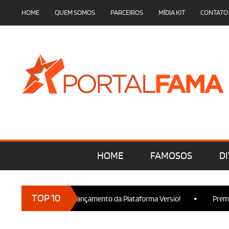
HOME
QUEM SOMOS
PARCEIROS
MÍDIA KIT
CONTATO
HOME
FAMOSOS
DI
•
TOP 10
s marcam presença no Lançamento da Plataforma Versio!
Premie