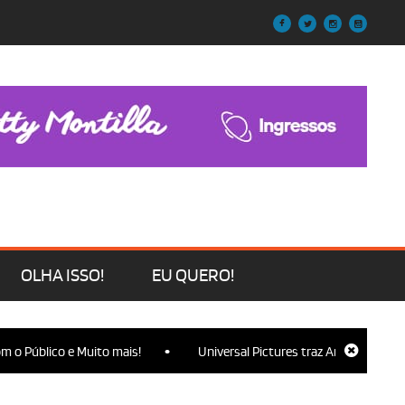
OLHA ISSO!
EU QUERO!
•
o Público e Muito mais!
Universal Pictures traz Ariana Grande, C