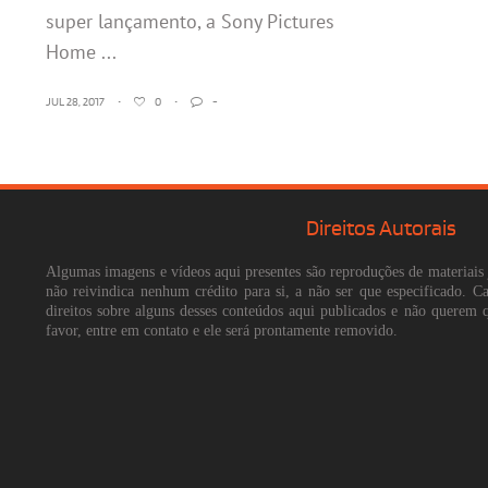
super lançamento, a Sony Pictures
Home ...
JUL 28, 2017
•
0
•
-
Direitos Autorais
Algumas imagens e vídeos aqui presentes são reproduções de materiais 
não reivindica nenhum crédito para si, a não ser que especificado. 
direitos sobre alguns desses conteúdos aqui publicados e não querem 
favor, entre em contato e ele será prontamente removido.