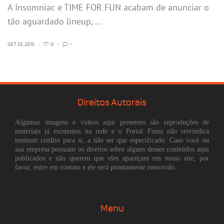
A Insomniac e TIME FOR FUN acabam de anunciar o
tão aguardado lineup, ...
SET 23, 2015
•
0
•
-
Direitos Autorais
Algumas imagens e vídeos aqui presentes são reproduções de
materiais já existentes na rede e o Portal Fama não reivindica
nenhum crédito para si, a não ser que especificado. Caso você ou
sua empresa possuam os direitos sobre alguns desses conteúdos aqui
publicados e não querem que eles apareçam em nosso site, por
favor, entre em contato e ele será prontamente removido.
Menu