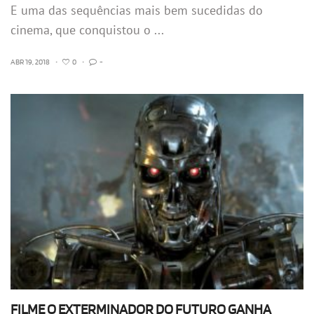
E uma das sequências mais bem sucedidas do
cinema, que conquistou o ...
ABR 19, 2018
•
0
•
-
FILME O EXTERMINADOR DO FUTURO GANHA