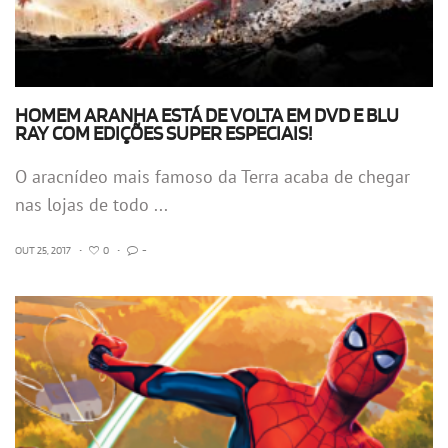
HOMEM ARANHA ESTÁ DE VOLTA EM DVD E BLU
RAY COM EDIÇÕES SUPER ESPECIAIS!
O aracnídeo mais famoso da Terra acaba de chegar
nas lojas de todo ...
OUT 25, 2017
•
0
•
-