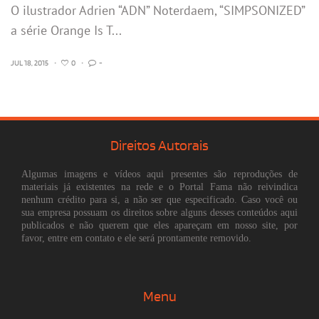
O ilustrador Adrien “ADN” Noterdaem, “SIMPSONIZED”
a série Orange Is T...
JUL 18, 2015
•
0
•
-
Direitos Autorais
Algumas imagens e vídeos aqui presentes são reproduções de
materiais já existentes na rede e o Portal Fama não reivindica
nenhum crédito para si, a não ser que especificado. Caso você ou
sua empresa possuam os direitos sobre alguns desses conteúdos aqui
publicados e não querem que eles apareçam em nosso site, por
favor, entre em contato e ele será prontamente removido.
Menu