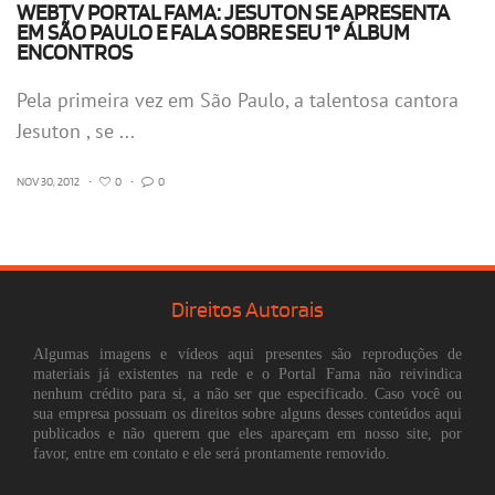
WEBTV PORTAL FAMA: JESUTON SE APRESENTA
EM SÃO PAULO E FALA SOBRE SEU 1° ÁLBUM
ENCONTROS
Pela primeira vez em São Paulo, a talentosa cantora
Jesuton , se ...
NOV 30, 2012
•
0
•
0
Direitos Autorais
Algumas imagens e vídeos aqui presentes são reproduções de
materiais já existentes na rede e o Portal Fama não reivindica
nenhum crédito para si, a não ser que especificado. Caso você ou
sua empresa possuam os direitos sobre alguns desses conteúdos aqui
publicados e não querem que eles apareçam em nosso site, por
favor, entre em contato e ele será prontamente removido.