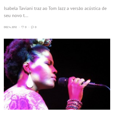
Isabela Taviani traz ao Tom Jazz a versão acústica de
seu novo t...
DEZ 4, 2012
•
0
•
0