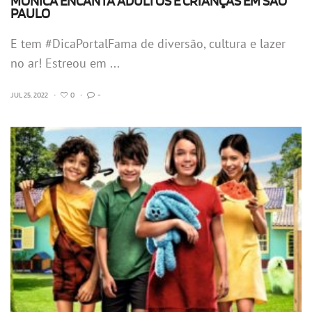
MÔNICA ENCANTA ADULTOS E CRIANÇAS EM SÃO
PAULO
E tem #DicaPortalFama de diversão, cultura e lazer
no ar! Estreou em ...
JUL 25, 2022
•
0
•
-