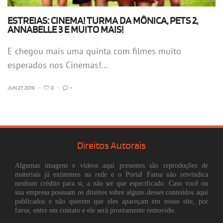
ESTREIAS: CINEMA! TURMA DA MÔNICA, PETS 2,
ANNABELLE 3 E MUITO MAIS!
E chegou mais uma quinta com filmes muito
esperados nos Cinemas!...
JUN 27, 2019
•
0
•
-
Direitos Autorais
Algumas imagens e vídeos aqui presentes são reproduções de
materiais já existentes na rede e o Portal Fama não reivindica
nenhum crédito para si, a não ser que especificado. Caso você ou
sua empresa possuam os direitos sobre alguns desses conteúdos aqui
publicados e não querem que eles apareçam em nosso site, por
favor, entre em contato e ele será prontamente removido.