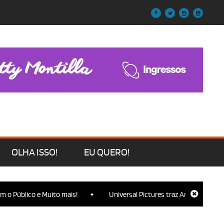
OLHA ISSO!
EU QUERO!
•
 Público e Muito mais!
Universal Pictures traz Ariana Grande, Cy