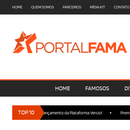
HOME
QUEM SOMOS
PARCEIROS
MÍDIA KIT
CONTATO
HOME
FAMOSOS
DI
•
TOP 10
 marcam presença no Lançamento da Plataforma Versio!
Premier