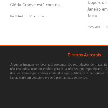
Depois de 
Glória Groove está com no...
Janeiro em
festa...
FEV 11, 2022
•
0
•
-
NOV 7, 2012
•
Direitos Autorais
Algumas imagens e vídeos aqui presentes são reproduções de materiais 
não reivindica nenhum crédito para si, a não ser que especificado. 
direitos sobre alguns desses conteúdos aqui publicados e não querem 
favor, entre em contato e ele será prontamente removido.