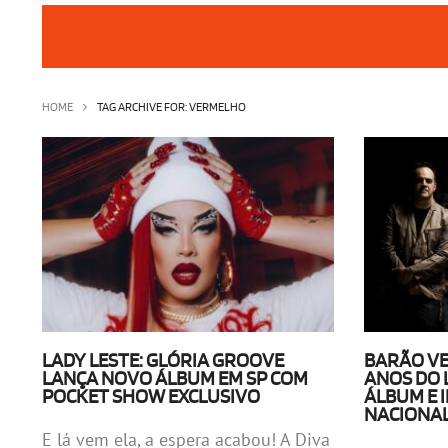
HOME
TAG ARCHIVE FOR: VERMELHO
LADY LESTE: GLÓRIA GROOVE
BARÃO VE
LANÇA NOVO ÁLBUM EM SP COM
ANOS DO 
POCKET SHOW EXCLUSIVO
ÁLBUM E I
NACIONAL
E lá vem ela, a espera acabou! A Diva