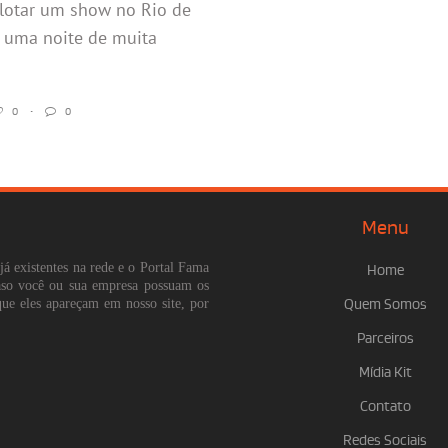
lotar um show no Rio de
 uma noite de muita
0
•
0
Menu
já existentes na rede e o Portal Fama
Home
Caso você ou sua empresa possuam os
que eles apareçam em nosso site, por
Quem Somos
Parceiros
Mídia Kit
Contato
Redes Sociais