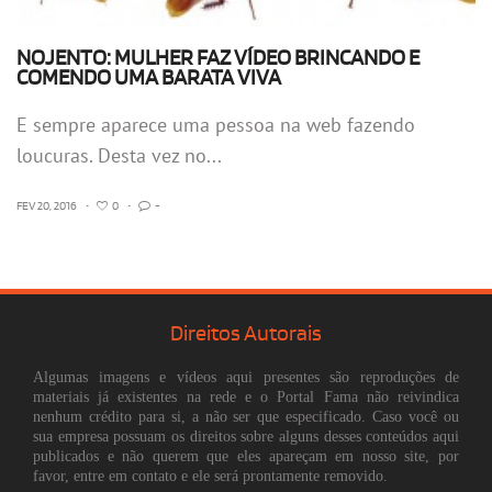
NOJENTO: MULHER FAZ VÍDEO BRINCANDO E
COMENDO UMA BARATA VIVA
E sempre aparece uma pessoa na web fazendo
loucuras. Desta vez no...
FEV 20, 2016
•
0
•
-
Direitos Autorais
Algumas imagens e vídeos aqui presentes são reproduções de
materiais já existentes na rede e o Portal Fama não reivindica
nenhum crédito para si, a não ser que especificado. Caso você ou
sua empresa possuam os direitos sobre alguns desses conteúdos aqui
publicados e não querem que eles apareçam em nosso site, por
favor, entre em contato e ele será prontamente removido.