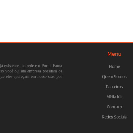
Menu
já existentes na rede e o Portal Fama
Home
Caso você ou sua empresa possuam os
que eles apareçam em nosso site, por
Quem Somos
Parceiros
Mídia Kit
Contato
Redes Sociais