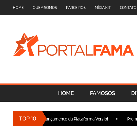
HOME
QUEM SOMOS
PARCEIROS
MÍDIA KIT
CONTATO
HOME
FAMOSOS
DI
•
TOP 10
 marcam presença no Lançamento da Plataforma Versio!
Premier