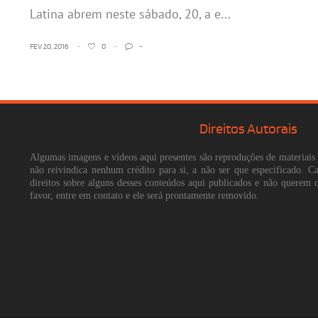
Latina abrem neste sábado, 20, a e...
FEV 20, 2016
•
0
•
-
Direitos Autorais
Algumas imagens e vídeos aqui presentes são reproduções de materiais 
não reivindica nenhum crédito para si, a não ser que especificado. 
direitos sobre alguns desses conteúdos aqui publicados e não querem 
favor, entre em contato e ele será prontamente removido.