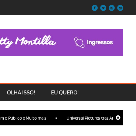
OLHA ISSO!
EU QUERO!
•
o Público e Muito mais!
Universal Pictures traz Ariana Grande, C