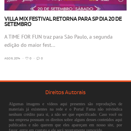
VILLA MIX FESTIVAL RETORNA PARA SP DIA 20 DE
SETEMBRO
A TIME FOR FUN traz para São Paulo, a segunda
edição do maior fest...
AGO 6, 2014
•
0
•
0
Direitos Autorais
Algumas imagens e vídeos aqui presentes são reproduções de
materiais já existentes na rede e o Portal Fama não reivindica
nenhum crédito para si, a não ser que especificado. Caso você ou
sua empresa possuam os direitos sobre alguns desses conteúdos aqui
publicados e não querem que eles apareçam em nosso site, por
favor, entre em contato e ele será prontamente removido.