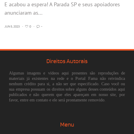
E acabou a espera! A Parada SP e seus apoiadores
anunciaram as...
JUN 5, 2023
•
0
•
-
Direitos Autorais
Algumas imagens e vídeos aqui presentes são reproduções de
materiais já existentes na rede e o Portal Fama não reivindica
nenhum crédito para si, a não ser que especificado. Caso você ou
sua empresa possuam os direitos sobre alguns desses conteúdos aqui
publicados e não querem que eles apareçam em nosso site, por
favor, entre em contato e ele será prontamente removido.
Menu