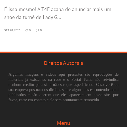
É isso mesmo! A T4F acaba de anunciar mais um
shoe da turnê de Lady G...
SET 28, 2012
•
0
•
0
Direitos Autorais
Algumas imagens e vídeos aqui presentes são reproduções de
materiais já existentes na rede e o Portal Fama não reivindica
nenhum crédito para si, a não ser que especificado. Caso você ou
sua empresa possuam os direitos sobre alguns desses conteúdos aqui
publicados e não querem que eles apareçam em nosso site, por
favor, entre em contato e ele será prontamente removido.
Menu