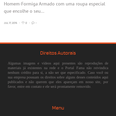
Homem-Formiga Armado com uma roupa especial
que encolhe o seu...
JUL 17, 2015
•
0
•
-
Direitos Autorais
Algumas imagens e vídeos aqui presentes são reproduções de
materiais já existentes na rede e o Portal Fama não reivindica
nenhum crédito para si, a não ser que especificado. Caso você ou
sua empresa possuam os direitos sobre alguns desses conteúdos aqui
publicados e não querem que eles apareçam em nosso site, por
favor, entre em contato e ele será prontamente removido.
Menu