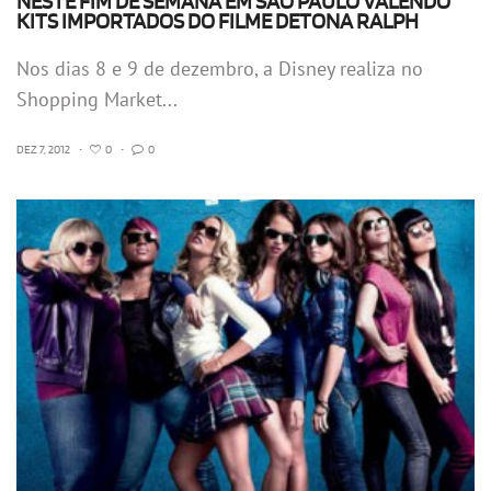
NESTE FIM DE SEMANA EM SÃO PAULO VALENDO
KITS IMPORTADOS DO FILME DETONA RALPH
Nos dias 8 e 9 de dezembro, a Disney realiza no
Shopping Market...
DEZ 7, 2012
•
0
•
0