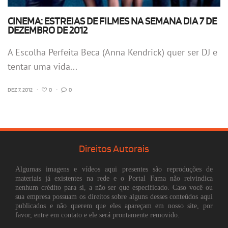
CINEMA: ESTREIAS DE FILMES NA SEMANA DIA 7 DE
DEZEMBRO DE 2012
A Escolha Perfeita Beca (Anna Kendrick) quer ser DJ e
tentar uma vida...
DEZ 7, 2012
•
0
•
0
Direitos Autorais
Algumas imagens e vídeos aqui presentes são reproduções de
materiais já existentes na rede e o Portal Fama não reivindica
nenhum crédito para si, a não ser que especificado. Caso você ou
sua empresa possuam os direitos sobre alguns desses conteúdos aqui
publicados e não querem que eles apareçam em nosso site, por
favor, entre em contato e ele será prontamente removido.