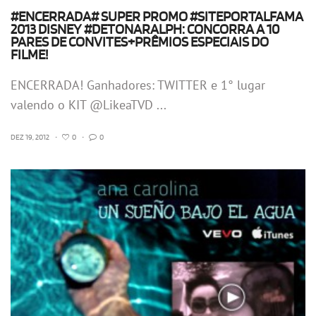
#ENCERRADA# SUPER PROMO #SITEPORTALFAMA
2013 DISNEY #DETONARALPH: CONCORRA A 10
PARES DE CONVITES+PRÊMIOS ESPECIAIS DO
FILME!
ENCERRADA! Ganhadores: TWITTER e 1° lugar
valendo o KIT @LikeaTVD ...
DEZ 19, 2012
•
0
•
0