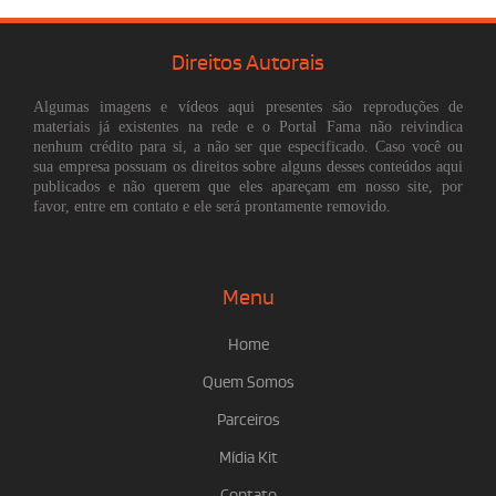
Direitos Autorais
Algumas imagens e vídeos aqui presentes são reproduções de
materiais já existentes na rede e o Portal Fama não reivindica
nenhum crédito para si, a não ser que especificado. Caso você ou
sua empresa possuam os direitos sobre alguns desses conteúdos aqui
publicados e não querem que eles apareçam em nosso site, por
favor, entre em contato e ele será prontamente removido.
Menu
Home
Quem Somos
Parceiros
Mídia Kit
Contato