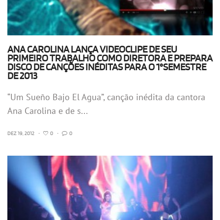
ANA CAROLINA LANÇA VIDEOCLIPE DE SEU
PRIMEIRO TRABALHO COMO DIRETORA E PREPARA
DISCO DE CANÇÕES INÉDITAS PARA O 1°SEMESTRE
DE 2013
“Um Sueño Bajo El Agua”, canção inédita da cantora
Ana Carolina e de s...
DEZ 19, 2012
•
0
•
0