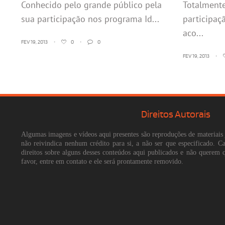
Conhecido pelo grande público pela
Totalment
sua participação nos programa Id...
participaç
aco...
FEV 19, 2013
•
0
•
0
FEV 19, 2013
•
Direitos Autorais
Algumas imagens e vídeos aqui presentes são reproduções de materiais 
não reivindica nenhum crédito para si, a não ser que especificado. 
direitos sobre alguns desses conteúdos aqui publicados e não querem 
favor, entre em contato e ele será prontamente removido.