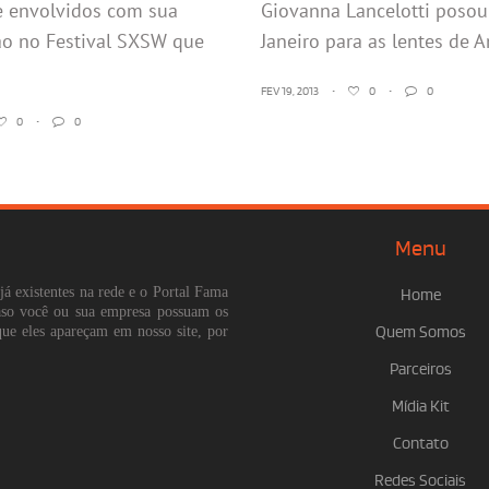
e envolvidos com sua
Giovanna Lancelotti posou
ão no Festival SXSW que
Janeiro para as lentes de A
FEV 19, 2013
•
0
•
0
0
•
0
Menu
já existentes na rede e o Portal Fama
Home
Caso você ou sua empresa possuam os
que eles apareçam em nosso site, por
Quem Somos
Parceiros
Mídia Kit
Contato
Redes Sociais