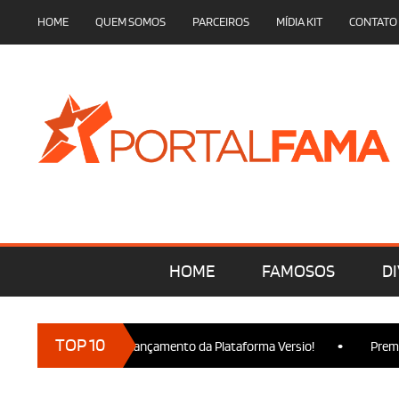
HOME
QUEM SOMOS
PARCEIROS
MÍDIA KIT
CONTATO
HOME
FAMOSOS
DI
•
TOP 10
 marcam presença no Lançamento da Plataforma Versio!
Premiere