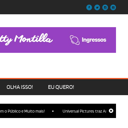
OLHA ISSO!
EU QUERO!
•
 Público e Muito mais!
Universal Pictures traz Ariana Grande, Cy