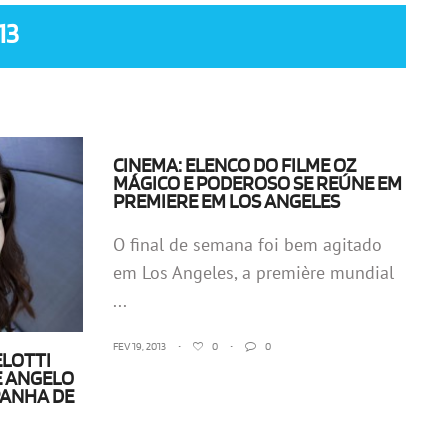
13
CINEMA: ELENCO DO FILME OZ
MÁGICO E PODEROSO SE REÚNE EM
PREMIERE EM LOS ANGELES
O final de semana foi bem agitado
em Los Angeles, a première mundial
...
FEV 19, 2013
•
0
•
0
ELOTTI
E ANGELO
PANHA DE