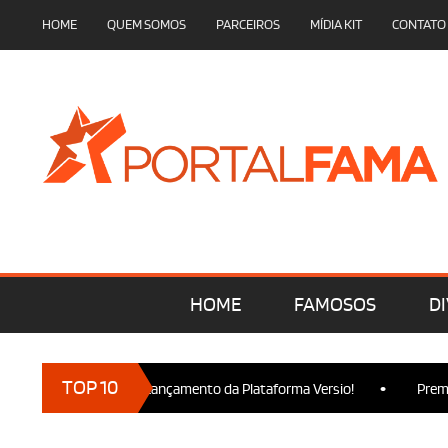
HOME
QUEM SOMOS
PARCEIROS
MÍDIA KIT
CONTATO
HOME
FAMOSOS
DI
•
TOP 10
marcam presença no Lançamento da Plataforma Versio!
Premiere