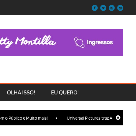
OLHA ISSO!
EU QUERO!
•
 Público e Muito mais!
Universal Pictures traz Ariana Grande, Cyn