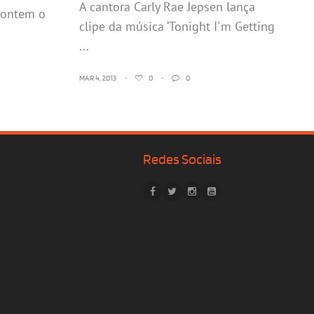
A cantora Carly Rae Jepsen lança
 ontem o
clipe da música ‘Tonight I´m Getting
...
MAR 4, 2013
•
0
•
0
Redes Sociais