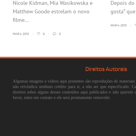
Nicole Kidman, Mia Wasikowska e
Depois do 
Matthew Goode estrelam o novo
gosta” que
filme...
MAR 4, 2013
•
MAR 4, 2013
•
0
•
0
Direitos Autorais
Algumas imagens e vídeos aqui presentes são reproduções de materiais 
não reivindica nenhum crédito para si, a não ser que especificado. 
direitos sobre alguns desses conteúdos aqui publicados e não querem 
favor, entre em contato e ele será prontamente removido.