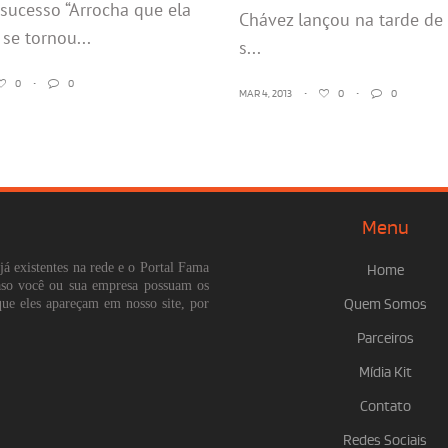
sucesso “Arrocha que ela
Chávez lançou na tarde de
 se tornou...
s...
0
•
0
MAR 4, 2013
•
0
•
0
Menu
já existentes na rede e o Portal Fama
Home
Caso você ou sua empresa possuam os
que eles apareçam em nosso site, por
Quem Somos
Parceiros
Mídia Kit
Contato
Redes Sociais