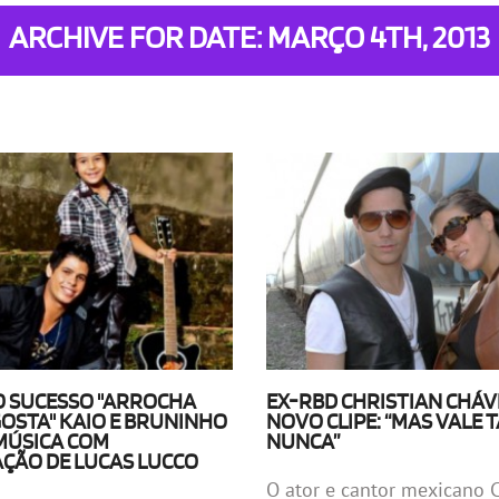
ARCHIVE FOR DATE: MARÇO 4TH, 2013
O SUCESSO "ARROCHA
EX-RBD CHRISTIAN CHÁV
GOSTA" KAIO E BRUNINHO
NOVO CLIPE: “MAS VALE 
MÚSICA COM
NUNCA”
AÇÃO DE LUCAS LUCCO
O ator e cantor mexicano C