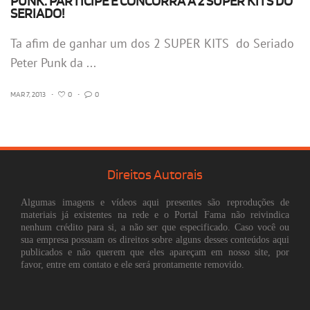
PUNK: PARTICIPE E CONCORRA A 2 SUPER KITS DO
SERIADO!
Ta afim de ganhar um dos 2 SUPER KITS do Seriado
Peter Punk da ...
MAR 7, 2013
•
0
•
0
Direitos Autorais
Algumas imagens e vídeos aqui presentes são reproduções de
materiais já existentes na rede e o Portal Fama não reivindica
nenhum crédito para si, a não ser que especificado. Caso você ou
sua empresa possuam os direitos sobre alguns desses conteúdos aqui
publicados e não querem que eles apareçam em nosso site, por
favor, entre em contato e ele será prontamente removido.