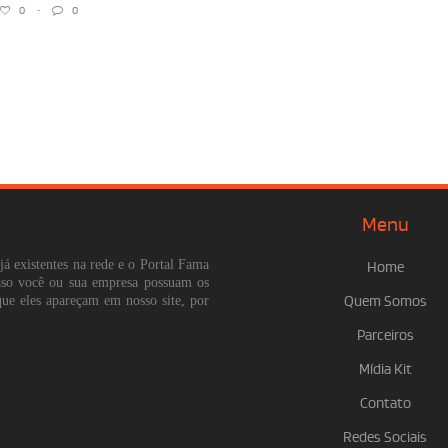
0
•
0
Menu
já existentes na rede e o Portal Fama
Home
Caso você ou sua empresa possuam os
que eles apareçam em nosso site, por
Quem Somos
Parceiros
Mídia Kit
Contato
Redes Sociais