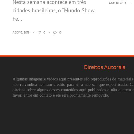
Nesta semana acontece em três
AGO 19, 2013
•
cidades brasileiras, o “Mundo Show
Fe...
AGO 19, 2013
•
0
•
0
Direitos Autorais
Algumas imagens e vídeos aqui presentes são reproduções de materiais 
não reivindica nenhum crédito para si, a não ser que especificado. 
direitos sobre alguns desses conteúdos aqui publicados e não querem 
favor, entre em contato e ele será prontamente removido.