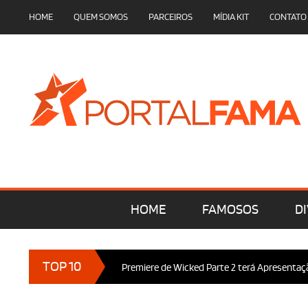
HOME
QUEM SOMOS
PARCEIROS
MÍDIA KIT
CONTATO
HOME
FAMOSOS
DI
•
TOP 10
taforma Versio!
Premiere de Wicked Parte 2 terá Apresentação 