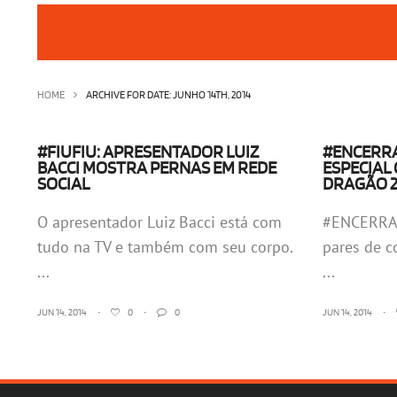
HOME
ARCHIVE FOR DATE: JUNHO 14TH, 2014
#FIUFIU: APRESENTADOR LUIZ
#ENCERR
BACCI MOSTRA PERNAS EM REDE
ESPECIAL
SOCIAL
DRAGÃO 
O apresentador Luiz Bacci está com
#ENCERRAD
tudo na TV e também com seu corpo.
pares de co
...
...
JUN 14, 2014
•
0
•
0
JUN 14, 2014
•