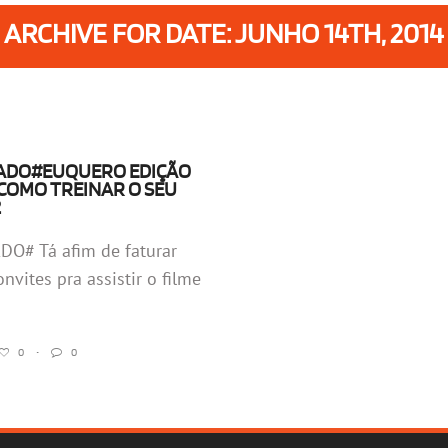
ARCHIVE FOR DATE: JUNHO 14TH, 2014
ADO#EUQUERO EDIÇÃO
 COMO TREINAR O SEU
2
O# Tá afim de faturar
nvites pra assistir o filme
0
•
0