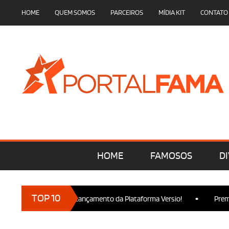
HOME
QUEM SOMOS
PARCEIROS
MÍDIA KIT
CONTATO
HOME
FAMOSOS
DI
•
TOP 10
s marcam presença no Lançamento da Plataforma Versio!
Premie