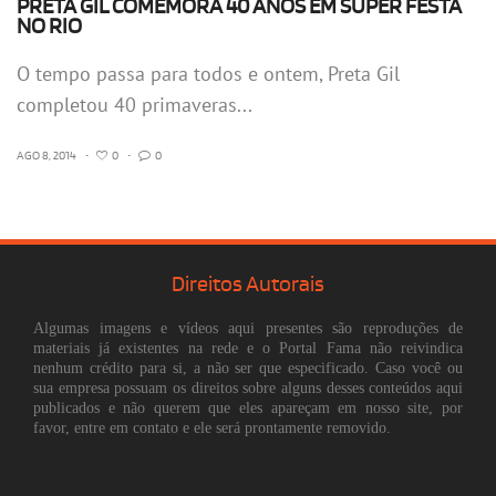
PRETA GIL COMEMORA 40 ANOS EM SUPER FESTA
NO RIO
O tempo passa para todos e ontem, Preta Gil
completou 40 primaveras...
AGO 8, 2014
•
0
•
0
Direitos Autorais
Algumas imagens e vídeos aqui presentes são reproduções de
materiais já existentes na rede e o Portal Fama não reivindica
nenhum crédito para si, a não ser que especificado. Caso você ou
sua empresa possuam os direitos sobre alguns desses conteúdos aqui
publicados e não querem que eles apareçam em nosso site, por
favor, entre em contato e ele será prontamente removido.