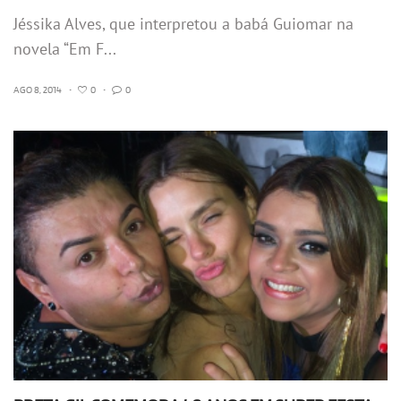
Jéssika Alves, que interpretou a babá Guiomar na
novela “Em F...
AGO 8, 2014
•
0
•
0