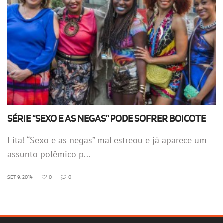
SÉRIE “SEXO E AS NEGAS” PODE SOFRER BOICOTE
Eita! “Sexo e as negas” mal estreou e já aparece um
assunto polêmico p...
SET 9, 2014
•
0
•
0