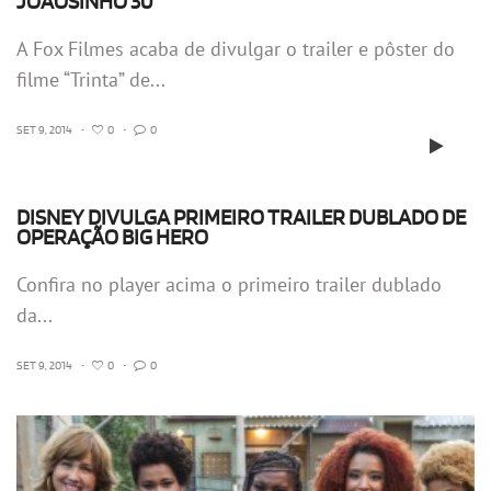
JOÃOSINHO 30
A Fox Filmes acaba de divulgar o trailer e pôster do
filme “Trinta” de...
SET 9, 2014
•
0
•
0
DISNEY DIVULGA PRIMEIRO TRAILER DUBLADO DE
OPERAÇÃO BIG HERO
Confira no player acima o primeiro trailer dublado
da...
SET 9, 2014
•
0
•
0