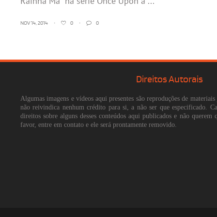
Rainha Má” na série Once Upon a ...
NOV 14, 2014
•
0
•
0
Direitos Autorais
Algumas imagens e vídeos aqui presentes são reproduções de materiais 
não reivindica nenhum crédito para si, a não ser que especificado. 
direitos sobre alguns desses conteúdos aqui publicados e não querem 
favor, entre em contato e ele será prontamente removido.