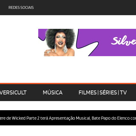
REDES SOCIAIS
VERSICULT
MÚSICA
FILMES | SÉRIES | TV
e de Wicked Parte 2 terá Apresentação Musical, Bate Papo do Elenco com 