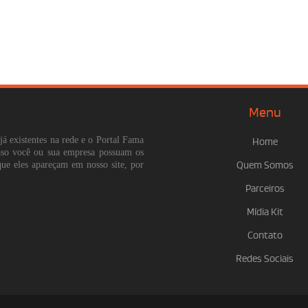
Menu
já existentes na rede e o Portal Fama
Home
Caso você ou sua empresa possuam os
que eles apareçam em nosso site, por
Quem Somos
Parceiros
Mídia Kit
Contato
Redes Sociais