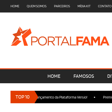
HOME
QUEM SOMOS
PARCEIROS
MÍDIA KIT
CONTATO
HOME
FAMOSOS
DI
•
TOP 10
 marcam presença no Lançamento da Plataforma Versio!
Premier