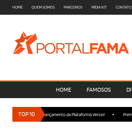
HOME
QUEM SOMOS
PARCEIROS
MÍDIA KIT
CONTATO
HOME
FAMOSOS
DI
•
TOP 10
 marcam presença no Lançamento da Plataforma Versio!
Premier