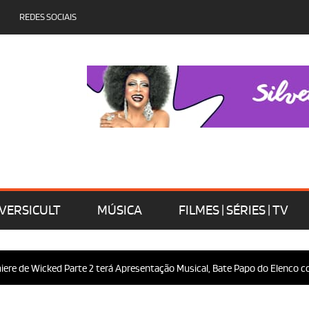
REDES SOCIAIS
VERSICULT
MÚSICA
FILMES | SÉRIES | TV
e de Wicked Parte 2 terá Apresentação Musical, Bate Papo do Elenco com 