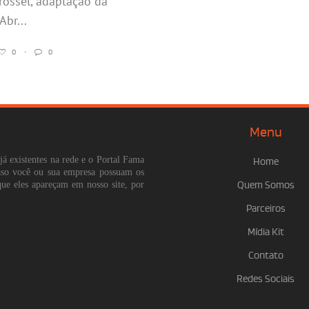
rossel, adaptação da
Abr...
0
•
0
Menu
já existentes na rede e o Portal Fama
Home
Caso você ou sua empresa possuam os
que eles apareçam em nosso site, por
Quem Somos
Parceiros
Mídia Kit
Contato
Redes Sociais