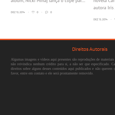
álbum, Nicki Minaj lança o clipe par...
novela Car
autora Iris 
DEZ 13, 2014
•
0
•
0
DEZ 13, 2014
•
Direitos Autorais
Algumas imagens e vídeos aqui presentes são reproduções de materiais 
não reivindica nenhum crédito para si, a não ser que especificado. 
direitos sobre alguns desses conteúdos aqui publicados e não querem 
favor, entre em contato e ele será prontamente removido.