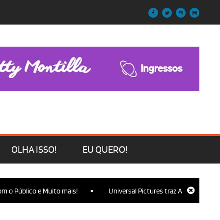
OLHA ISSO!
EU QUERO!
•
o Público e Muito mais!
Universal Pictures traz Ariana Grande, C