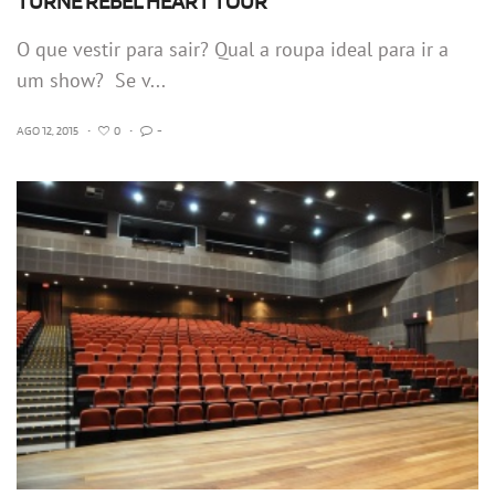
TURNÊ REBEL HEART TOUR
O que vestir para sair? Qual a roupa ideal para ir a
um show? Se v...
AGO 12, 2015
•
0
•
-