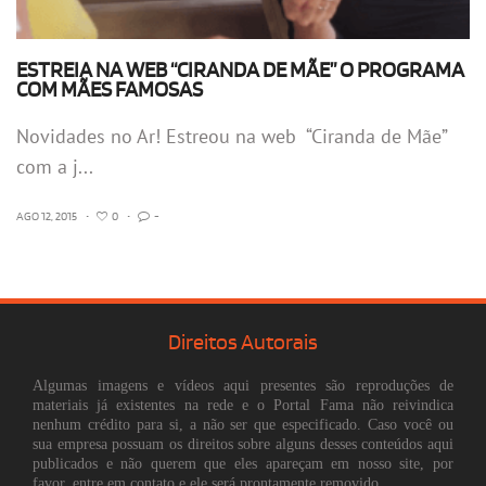
ESTREIA NA WEB “CIRANDA DE MÃE” O PROGRAMA
COM MÃES FAMOSAS
Novidades no Ar! Estreou na web “Ciranda de Mãe”
com a j...
AGO 12, 2015
•
0
•
-
Direitos Autorais
Algumas imagens e vídeos aqui presentes são reproduções de
materiais já existentes na rede e o Portal Fama não reivindica
nenhum crédito para si, a não ser que especificado. Caso você ou
sua empresa possuam os direitos sobre alguns desses conteúdos aqui
publicados e não querem que eles apareçam em nosso site, por
favor, entre em contato e ele será prontamente removido.