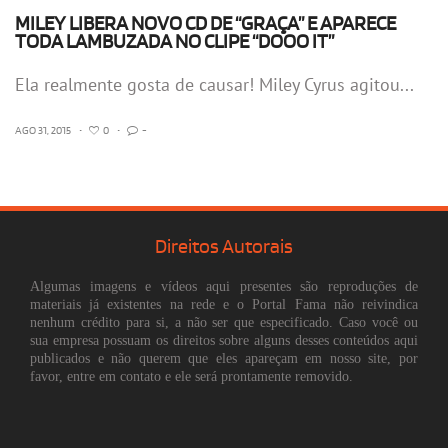
MILEY LIBERA NOVO CD DE “GRAÇA” E APARECE
TODA LAMBUZADA NO CLIPE “DOOO IT”
Ela realmente gosta de causar! Miley Cyrus agitou...
AGO 31, 2015
•
0
•
-
Direitos Autorais
Algumas imagens e vídeos aqui presentes são reproduções de
materiais já existentes na rede e o Portal Fama não reivindica
nenhum crédito para si, a não ser que especificado. Caso você ou
sua empresa possuam os direitos sobre alguns desses conteúdos aqui
publicados e não querem que eles apareçam em nosso site, por
favor, entre em contato e ele será prontamente removido.