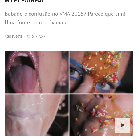
MILEY FOI REAL
Babado e confusão no VMA 2015? Parece que sim!
Uma fonte bem próxima d...
AGO 31, 2015
•
0
•
-