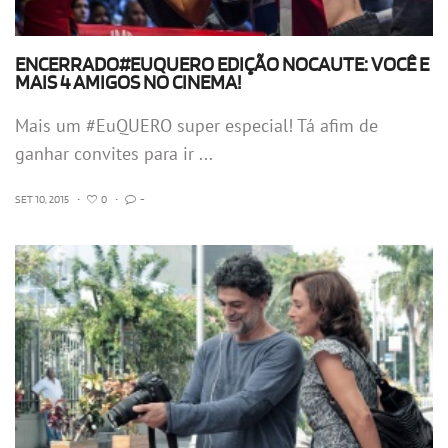
ENCERRADO#EUQUERO EDIÇÃO NOCAUTE: VOCÊ E
MAIS 4 AMIGOS NO CINEMA!
Mais um #EuQUERO super especial! Tá afim de
ganhar convites para ir ...
SET 10, 2015
•
0
•
-