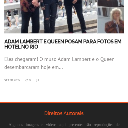
ADAM LAMBERT E QUEEN POSAM PARA FOTOS EM
HOTEL NO RIO
Eles chegaram! O muso Adam Lambert e o Queen
desembarcaram hoje em...
SET 10, 2015
•
0
•
-
Direitos Autorais
Algumas imagens e vídeos aqui presentes são reproduções de