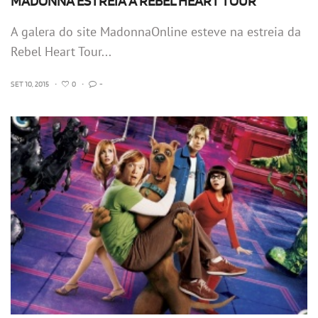
MADONNA ESTREIA A REBEL HEART TOUR
A galera do site MadonnaOnline esteve na estreia da
Rebel Heart Tour...
SET 10, 2015
•
0
•
-