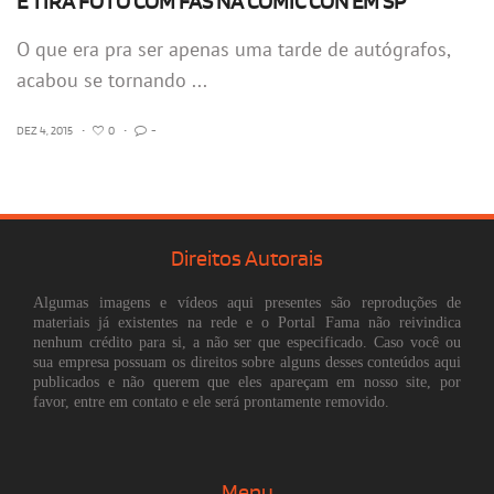
E TIRA FOTO COM FÃS NA COMIC CON EM SP
O que era pra ser apenas uma tarde de autógrafos,
acabou se tornando ...
DEZ 4, 2015
•
0
•
-
Direitos Autorais
Algumas imagens e vídeos aqui presentes são reproduções de
materiais já existentes na rede e o Portal Fama não reivindica
nenhum crédito para si, a não ser que especificado. Caso você ou
sua empresa possuam os direitos sobre alguns desses conteúdos aqui
publicados e não querem que eles apareçam em nosso site, por
favor, entre em contato e ele será prontamente removido.
Menu