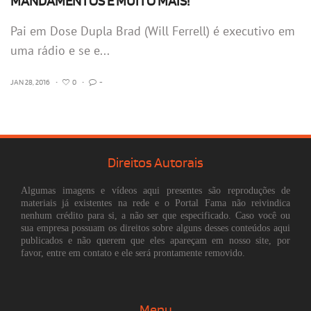
MANDAMENTOS E MUITO MAIS!
Pai em Dose Dupla Brad (Will Ferrell) é executivo em
uma rádio e se e...
JAN 28, 2016
•
0
•
-
Direitos Autorais
Algumas imagens e vídeos aqui presentes são reproduções de
materiais já existentes na rede e o Portal Fama não reivindica
nenhum crédito para si, a não ser que especificado. Caso você ou
sua empresa possuam os direitos sobre alguns desses conteúdos aqui
publicados e não querem que eles apareçam em nosso site, por
favor, entre em contato e ele será prontamente removido.
Menu