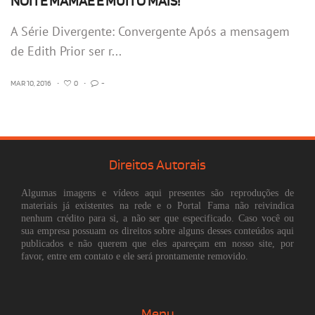
NOITE MAMÃE E MUITO MAIS!
A Série Divergente: Convergente Após a mensagem
de Edith Prior ser r...
MAR 10, 2016
•
0
•
-
Direitos Autorais
Algumas imagens e vídeos aqui presentes são reproduções de
materiais já existentes na rede e o Portal Fama não reivindica
nenhum crédito para si, a não ser que especificado. Caso você ou
sua empresa possuam os direitos sobre alguns desses conteúdos aqui
publicados e não querem que eles apareçam em nosso site, por
favor, entre em contato e ele será prontamente removido.
Menu