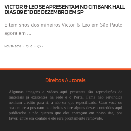
VICTOR & LEO SE APRESENTAM NO CITIBANK HALL
DIAS 09 E 10 DE DEZEMBRO EM SP
E tem shos dos mineiros Victor & Leo em São Paulo
agora em ...
NOV 14, 2016
•
0
•
-
Direitos Autorais
Algumas imagens e vídeos aqui presentes são reproduções de
materiais já existentes na rede e o Portal Fama não reivindica
nenhum crédito para si, a não ser que especificado. Caso você ou
sua empresa possuam os direitos sobre alguns desses conteúdos aqui
publicados e não querem que eles apareçam em nosso site, por
favor, entre em contato e ele será prontamente removido.