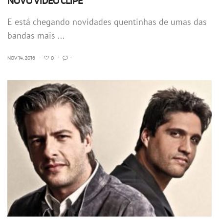
NOVO VÍDEO CLIPE
E está chegando novidades quentinhas de umas das
bandas mais ...
NOV 14, 2016
•
0
•
-