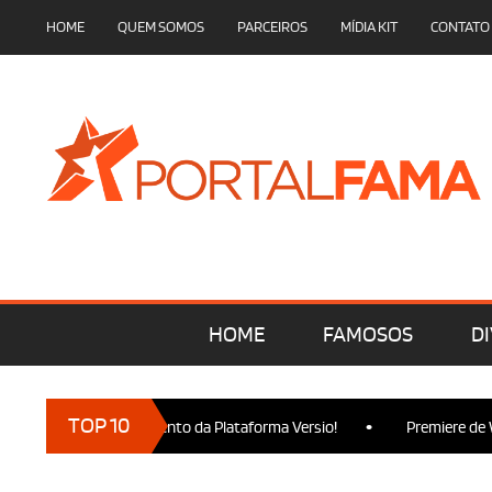
HOME
QUEM SOMOS
PARCEIROS
MÍDIA KIT
CONTATO
HOME
FAMOSOS
DI
•
TOP 10
 presença no Lançamento da Plataforma Versio!
Premiere de Wic