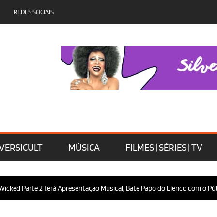
REDES SOCIAIS
VERSICULT
MÚSICA
FILMES | SÉRIES | TV
ked Parte 2 terá Apresentação Musical, Bate Papo do Elenco com o Públic