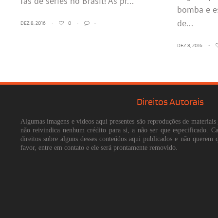
fãs de séries no Brasil! As pr...
bomba e es
de...
DEZ 8, 2016
•
0
•
-
DEZ 8, 2016
•
Direitos Autorais
Algumas imagens e vídeos aqui presentes são reproduções de materiais 
não reivindica nenhum crédito para si, a não ser que especificado. 
direitos sobre alguns desses conteúdos aqui publicados e não querem 
favor, entre em contato e ele será prontamente removido.