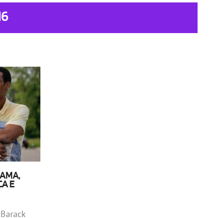
16
BAMA,
CA E
Barack