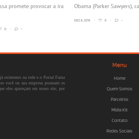
sa promete provocar a ira
Obama (Parker Sawyers), ca
DEZ 8, 2016
•
0
•
-
0
•
-
Menu
já existentes na rede e o Portal Fama
Home
Caso você ou sua empresa possuam os
que eles apareçam em nosso site, por
Quem Somos
Parceiros
Mídia Kit
Contato
Redes Sociais