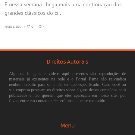
E nessa semana chega mais uma continuação dos
grandes clássicos do ci...
MAIO 8, 2017
•
0
•
-
Direitos Autorais
Algumas imagens e vídeos aqui presentes são reproduções de
materiais já existentes na rede e o Portal Fama não reivindica
nenhum crédito para si, a não ser que especificado. Caso você ou
sua empresa possuam os direitos sobre alguns desses conteúdos aqui
publicados e não querem que eles apareçam em nosso site, por
favor, entre em contato e ele será prontamente removido.
Menu