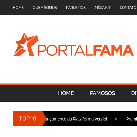
HOME
QUEM SOMOS
PARCEIROS
MÍDIA KIT
CONTATO
HOME
FAMOSOS
DI
•
TOP 10
marcam presença no Lançamento da Plataforma Versio!
Premiere