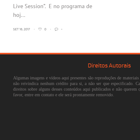
Live Session”. E no programa de
hoj...
SET 16, 2017
•
0
•
-
Direitos Autorais
Algumas imagens e vídeos aqui presentes são reproduções de materiais 
não reivindica nenhum crédito para si, a não ser que especificado. 
direitos sobre alguns desses conteúdos aqui publicados e não querem 
favor, entre em contato e ele será prontamente removido.