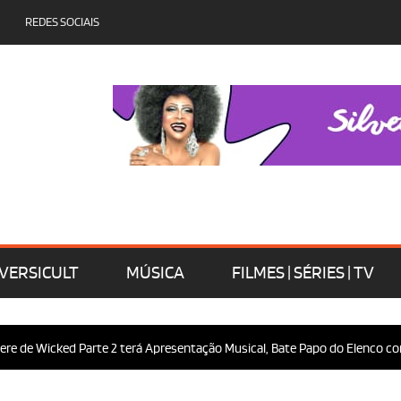
REDES SOCIAIS
VERSICULT
MÚSICA
FILMES | SÉRIES | TV
 de Wicked Parte 2 terá Apresentação Musical, Bate Papo do Elenco com o