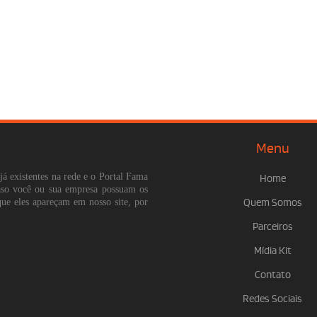
Menu
já existentes na rede e o Portal Fama
Home
Caso você ou sua empresa possuam os
que eles apareçam em nosso site, por
Quem Somos
Parceiros
Mídia Kit
Contato
Redes Sociais