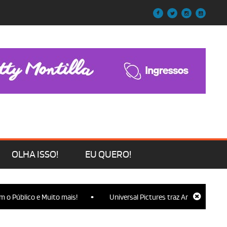
OLHA ISSO!
EU QUERO!
•
 Público e Muito mais!
Universal Pictures traz Ariana Grande, Cy